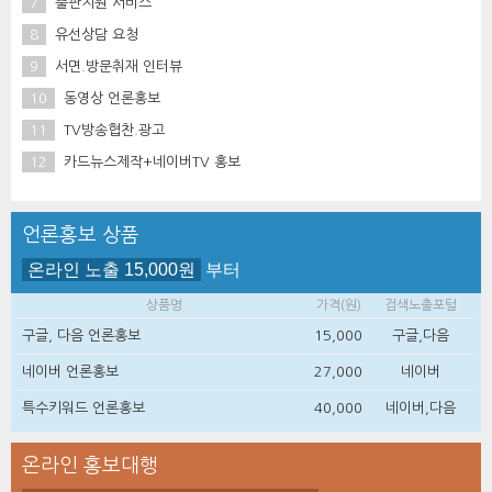
7
출판지원 서비스
8
유선상담 요청
9
서면.방문취재 인터뷰
10
동영상 언론홍보
11
TV방송협찬.광고
12
카드뉴스제작+네이버TV 홍보
언론홍보 상품
온라인 노출 15,000원
부터
상품명
가격(원)
검색노출포털
구글, 다음 언론홍보
15,000
구글,다음
네이버 언론홍보
27,000
네이버
특수키워드 언론홍보
40,000
네이버,다음
온라인 홍보대행