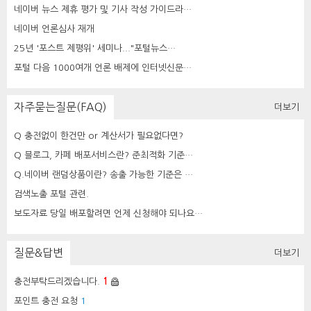
네이버 뉴스 제휴 평가 및 기사 작성 가이드라…
네이버 언론심사 재개
25년 '포스트 제평위' 세미나..."포털뉴스…
포털 다음 1000여개 언론 배제에 인터넷신문…
자주묻는질문(FAQ)
더보기
Q 충전없이 한건만 or 계산서가 필요없다면?
Q 블로그, 카페 배포서비스란? 준최적화 기준…
Q.네이버 랜덤상품이란? 송출 가능한 기준은 …
검색노출 포털 관련.
보도자료 당일 배포할려면 언제 신청해야 되나요…
질문&답변
더보기
충전부탁드리겠습니다.
1
포인트 충전 요청
1