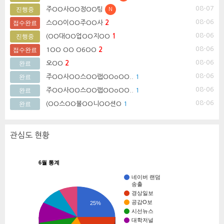
08-07
주OO사OO정OO팅
진행중
N
08-06
스OO이OO주OO사
2
접수완료
08-06
(OO대OO업OO지OO
1
진행중
08-06
1OO OO O6OO
2
접수완료
08-06
오OO
2
완료
08-06
주OO사OO스OO랩OOoOO..
1
완료
08-06
주OO사OO스OO랩OOoOO..
1
완료
08-06
(OO스OO볼OO니OO션O
1
완료
관심도 현황
6월 통계
네이버 랜덤
송출
경상일보
공감O보
25%
시선뉴스
대학저널