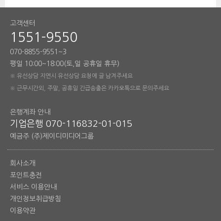
고객센터
1551-9550
070-8855-9551~3
평일 10:00~18:00(토,일 공휴일 휴무)
※ 유선상담 지연시 유선상담 요청에 글 남겨주세요
※ 근무시간외, 주말, 공휴일 긴급송출은 카카오톡으로 문의주세요
은행계좌 안내
기업은행 070-116832-01-015
예금주 (주)제이디미디어그룹
회사소개
포인트충전
서비스 이용안내
개인정보취급방침
이용약관