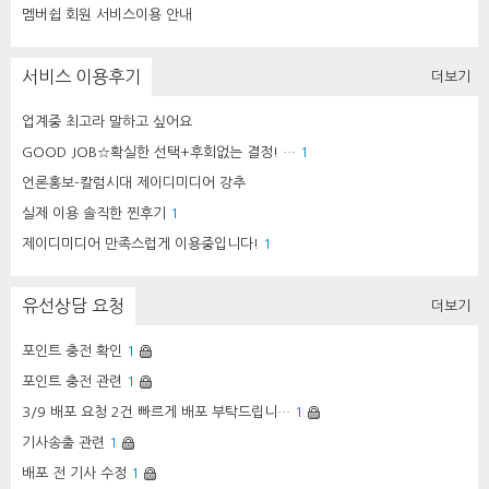
멤버쉽 회원 서비스이용 안내
서비스 이용후기
더보기
업계중 최고라 말하고 싶어요
GOOD JOB☆확실한 선택+후회없는 결정! …
1
언론홍보-칼럼시대 제이디미디어 강추
실제 이용 솔직한 찐후기
1
제이디미디어 만족스럽게 이용중입니다!
1
유선상담 요청
더보기
포인트 충전 확인
1
포인트 충전 관련
1
3/9 배포 요청 2건 빠르게 배포 부탁드립니…
1
기사송출 관련
1
배포 전 기사 수정
1