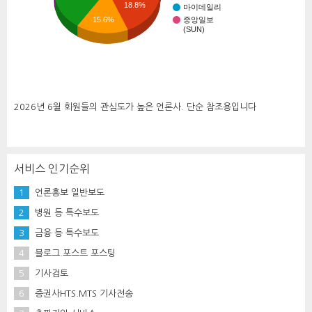
18.8%
마이데일리
15.6%
중앙일보
(SUN)
2026년 6월 회원들의 관심도가 높은 언론사. 단순 참조용입니다
서비스 인기순위
1
언론홍보 일반보도
2
병원 등 특수보도
3
금융 등 특수보도
4
블로그.포스트 포스팅
5
기사검토
6
증권사HTS.MTS 기사전송