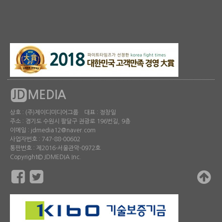
JD
MEDIA
상호 : (주)제이디미디어그룹 대표 : 정창일
주소 : 경기도 수원시 팔달구 권광로 196번길, 9층
이메일 : jdmedia12@naver.com
사업자번호 : 747-88-00602
통판번호 : 제2016-서울관악-0972호
Copyright© JDMEDIA Inc.